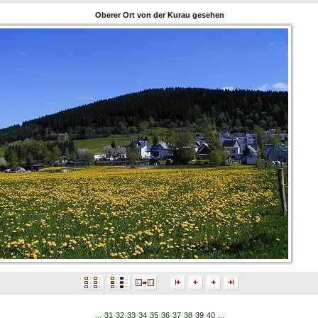
Oberer Ort von der Kurau gesehen
...
31
32
33
34
35
36
37
38
39
40
...